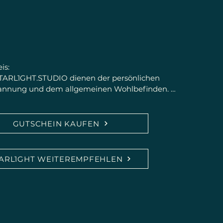
s:

STARL1GHT.STUDIO dienen der persönlichen 
pannung und dem allgemeinen Wohlbefinden. 
dizinische oder psychotherapeutische 
erden keine Diagnosen gestellt und keine 
gegeben. Bei gesundheitlichen Beschwerden 
GUTSCHEIN KAUFEN
h ausgebildetes Fachpersonal die richtige 
TARL1GHT WEITEREMPFEHLEN