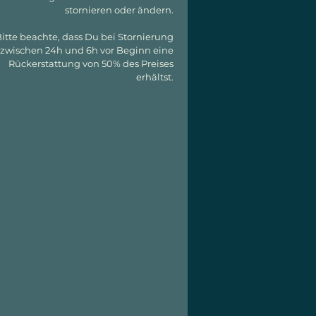
stornieren oder ändern.
itte beachte, dass Du bei Stornierung
zwischen 24h und 6h vor Beginn eine
Rückerstattung von 50% des Preises
erhältst.