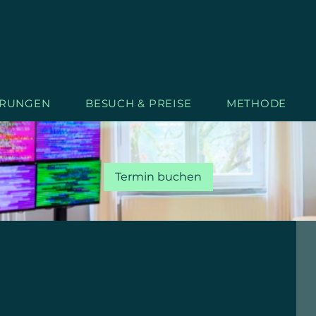
RUNGEN
BESUCH & PREISE
METHODE
Termin buchen
S
T
AR
L