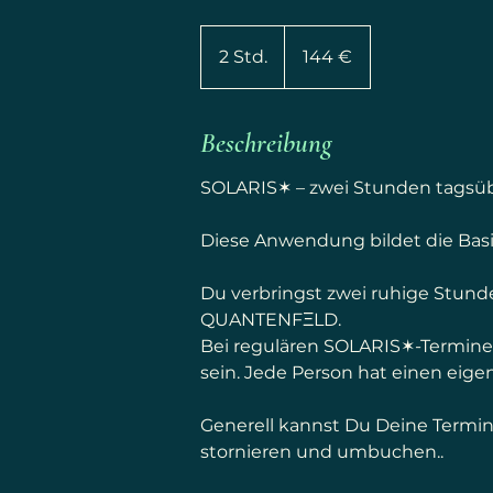
144
Euro
2 Std.
2
144 €
S
t
d
Beschreibung
.
SOLARIS✶ – zwei Stunden tagsü
Diese Anwendung bildet die Basi
Du verbringst zwei ruhige Stund
QUANTENFΞLD.
Bei regulären SOLARIS✶-Terminen 
sein. Jede Person hat einen eigen
Generell kannst Du Deine Termin
stornieren und umbuchen..