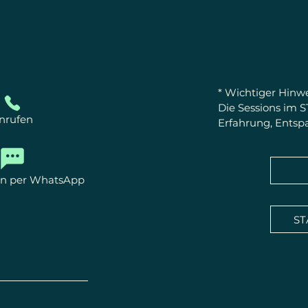
* Wichtiger Hinwei
Die Sessions im 
nrufen
Erfahrung, Ents
Sie sind keine me
Behandlung. Es w
Heilversprechen 
len per WhatsApp
bleibt medizinisc
Anlaufstelle.
S