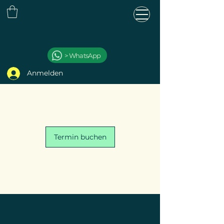
> WhatsApp
Anmelden
Termin buchen
S
T
AR
L