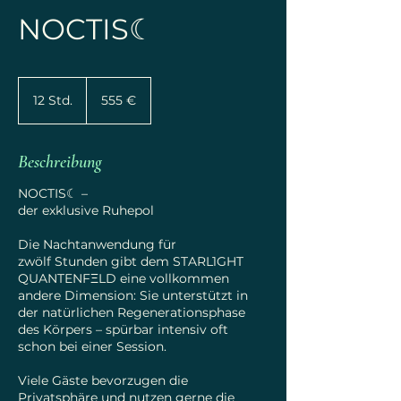
NOCTIS☾
555
Euro
12 Std.
1
555 €
2
S
t
Beschreibung
d
.
NOCTIS☾ –
der exklusive Ruhepol
Die Nachtanwendung für
zwölf Stunden gibt dem STARL1GHT
QUANTENFΞLD eine vollkommen
andere Dimension: Sie unterstützt in
der natürlichen Regenerationsphase
des Körpers – spürbar intensiv oft
schon bei einer Session. ​​​
Viele Gäste bevorzugen die
Privatsphäre und nutzen gerne die